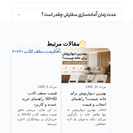
مدت زمان آماده‌سازی سفارش چقدر است؟
مقالات مرتبط
مرداد 15, 1405
مرداد 5, 1405
تیر 25, 1405
بهترین دیوارپوش برای
قیمت سقف کاذب
خانه چیست؟ راهنمای
60×60؛ راهنمای خرید
قبل ا
انتخاب و قیمت
عمده و کاربرد
بدانی
انتخاب بهترین دیوارپوش نه
در این میان، بررسی دقیق
یکی ا
تنها ظاهر خانه را دگرگون
قیمت سقف کاذب 60×60 به
پیش 
می‌کند، بلکه به‌عنوان یک لایه
خریداران و پیمانکاران اجازه
بررسی
حفاظتی
می‌دهد
PVC