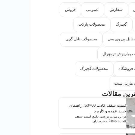
سفارش
عمومی
فروش
گچبرگ
محصولات پارکت
تایل پی وی سی
محصولات تایل گچی
دیوارپوش ترمووال
فروشگاه
محصولات گچبرگ
ماربل شیت
رین مقالات
قیمت سقف کاذب 60×60؛ راهنمای
خرید عمده و کاربرد
در این میان، بررسی دقیق قیمت سقف
کاذب 60×60 به خریداران